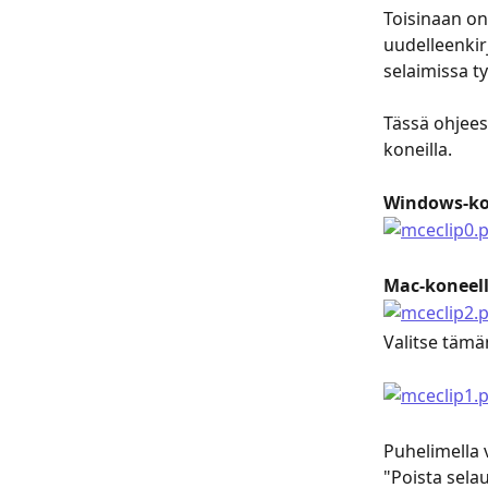
Toisinaan on
uudelleenkir
selaimissa t
Tässä ohjee
koneilla.
Windows-ko
Mac-koneel
Valitse tämä
Puhelimella v
"Poista selau