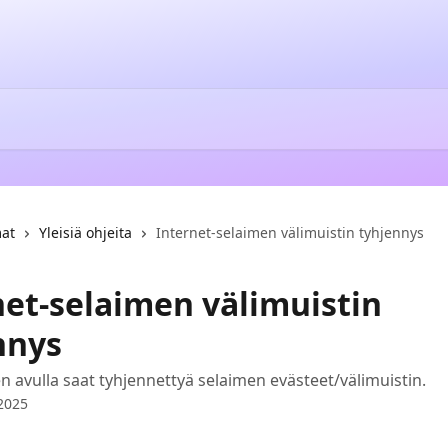
mat
Yleisiä ohjeita
Internet-selaimen välimuistin tyhjennys
net-selaimen välimuistin
nnys
 avulla saat tyhjennettyä selaimen evästeet/välimuistin.
 2025