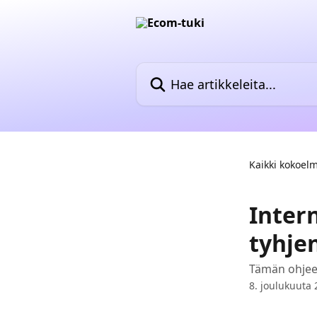
Siirry pääsisältöön
Hae artikkeleita...
Kaikki kokoel
Inter
tyhje
Tämän ohjeen
8. joulukuuta