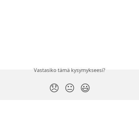
Vastasiko tämä kysymykseesi?
😞
😐
😃