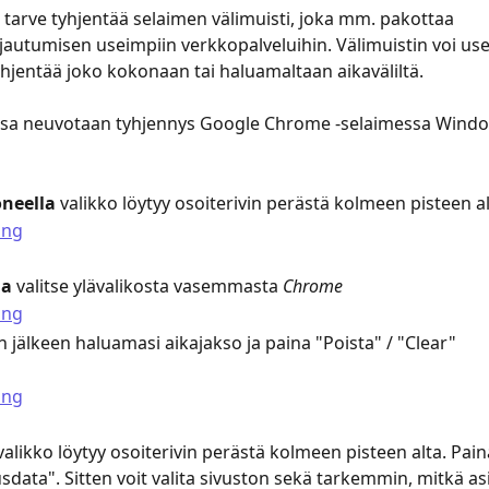
 tarve tyhjentää selaimen välimuisti, joka mm. pakottaa 
jautumisen useimpiin verkkopalveluihin. Välimuistin voi us
yhjentää joko kokonaan tai haluamaltaan aikaväliltä.
ssa neuvotaan tyhjennys Google Chrome -selaimessa Windo
neella
 valikko löytyy osoiterivin perästä kolmeen pisteen al
la
 valitse ylävalikosta vasemmasta 
Chrome
n jälkeen haluamasi aikajakso ja paina "Poista" / "Clear"
alikko löytyy osoiterivin perästä kolmeen pisteen alta. Pain
sdata". Sitten voit valita sivuston sekä tarkemmin, mitkä asi