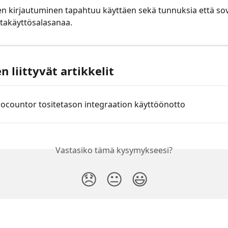
n kirjautuminen tapahtuu käyttäen sekä tunnuksia että sov
takäyttösalasanaa.
 liittyvät artikkelit
rocountor tositetason integraation käyttöönotto
Vastasiko tämä kysymykseesi?
😞
😐
😃