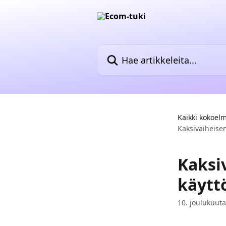
Siirry pääsisältöön
Hae artikkeleita...
Kaikki kokoel
Kaksivaiheise
Kaksi
käytt
10. joulukuut