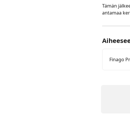
Tämän jälkee
antamaa ker
Aiheeseen
Finago P