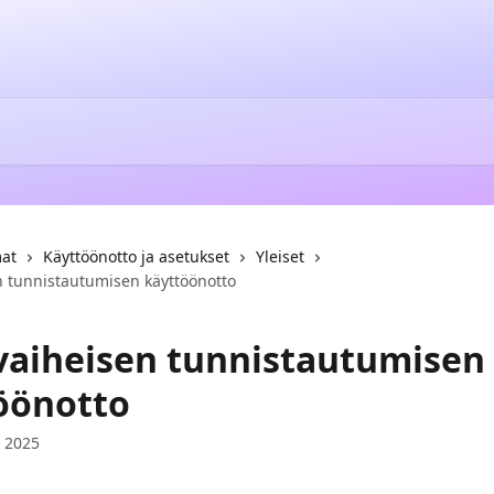
mat
Käyttöönotto ja asetukset
Yleiset
n tunnistautumisen käyttöönotto
vaiheisen tunnistautumisen
öönotto
a 2025