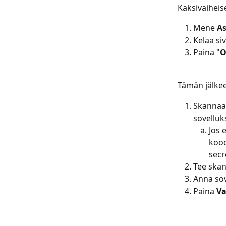
Kaksivaiheis
Mene 
As
Kelaa si
Paina "
O
Tämän jälkee
Skannaa 
sovelluks
Jos 
kood
secr
Tee skan
Anna so
Paina 
Va