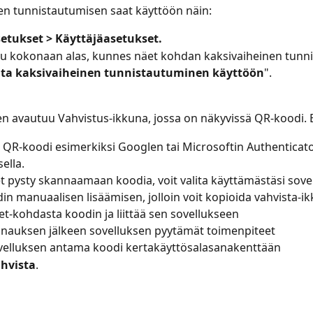
en tunnistautumisen saat käyttöön näin:
etukset > Käyttäjäasetukset.
vu kokonaan alas, kunnes näet kohdan kaksivaiheinen tunn
ta kaksivaiheinen tunnistautuminen käyttöön
". 
n avautuu Vahvistus-ikkuna, jossa on näkyvissä QR-koodi. E
QR-koodi esimerkiksi Googlen tai Microsoftin Authenticato
ella.
et pysty skannaamaan koodia, voit valita käyttämästäsi sove
in manuaalisen lisäämisen, jolloin voit kopioida vahvista-i
et-kohdasta koodin ja liittää sen sovellukseen
nauksen jälkeen sovelluksen pyytämät toimenpiteet
velluksen antama koodi kertakäyttösalasanakenttään
hvista
.  