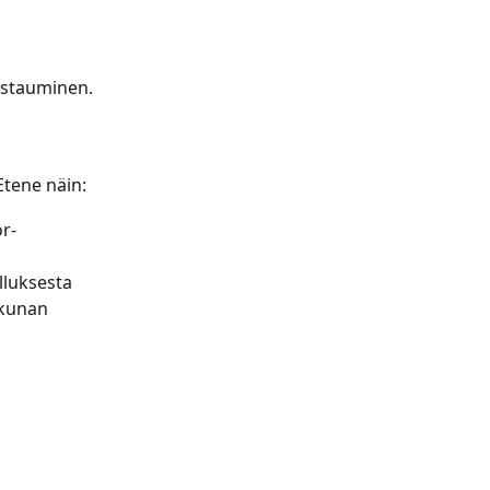
istauminen.
tene näin: 
r-
lluksesta 
kkunan 