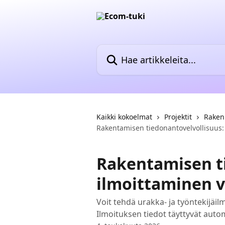
Siirry pääsisältöön
Hae artikkeleita...
Kaikki kokoelmat
Projektit
Raken
Rakentamisen tiedonantovelvollisuus: 
Rakentamisen ti
ilmoittaminen v
Voit tehdä urakka- ja työntekijäi
Ilmoituksen tiedot täyttyvät autom