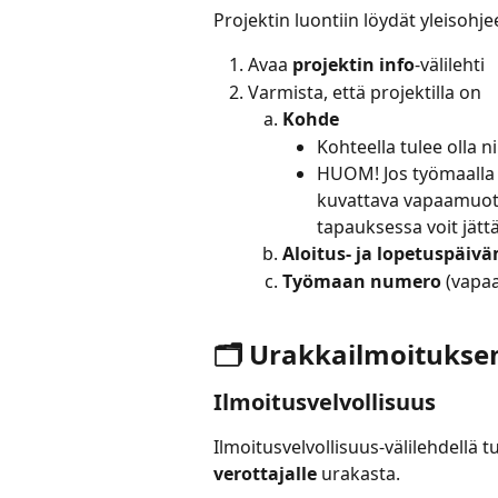
Projektin luontiin löydät yleisohjee
Avaa 
projektin
info
-välilehti
Varmista, että projektilla on
Kohde
Kohteella tulee olla 
HUOM! Jos työmaalla ei
kuvattava vapaamuoto
tapauksessa voit jätt
Aloitus- ja lopetuspäiv
Työmaan numero
 (vapa
🗂️ Urakkailmoitukse
Ilmoitusvelvollisuus
Ilmoitusvelvollisuus-välilehdellä tu
verottajalle
 urakasta.