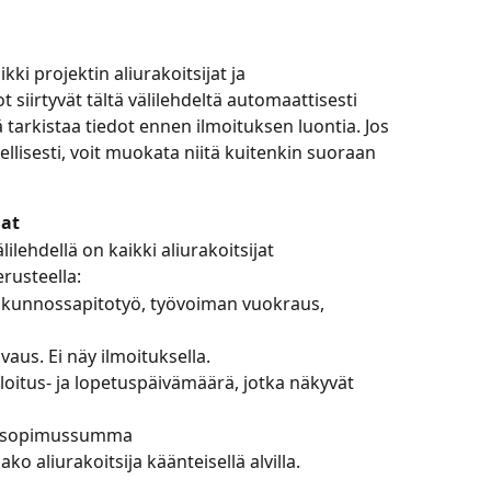
ikki projektin aliurakoitsijat ja 
 siirtyvät tältä välilehdeltä automaattisesti 
 tarkistaa tiedot ennen ilmoituksen luontia. Jos 
ellisesti, voit muokata niitä kuitenkin suoraan 
jat
lilehdellä on kaikki aliurakoitsijat
rusteella:
ai kunnossapitotyö, työvoiman vuokraus, 
aus. Ei näy ilmoituksella.
aloitus- ja lopetuspäivämäärä, jotka näkyvät 
n sopimussumma
ako aliurakoitsija käänteisellä alvilla.