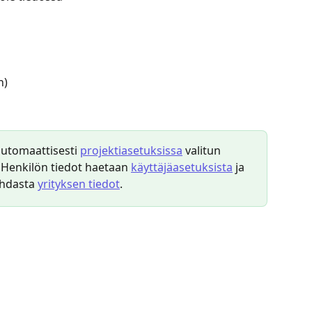
n)
automaattisesti 
projektiasetuksissa
 valitun 
Henkilön tiedot haetaan 
käyttäjäasetuksista
 ja 
ohdasta 
yrityksen tiedot
.