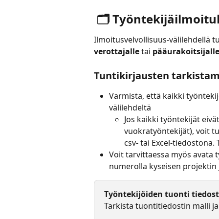
 🗂️ Työntekijäilmoit
Ilmoitusvelvollisuus-välilehdellä tu
verottajalle
 tai 
pääurakoitsijall
Tuntikirjausten tarkista
Varmista, että kaikki työntekij
välilehdeltä
Jos kaikki työntekijät eiv
vuokratyöntekijät), voit 
csv- tai Excel-tiedostona. 
Voit tarvittaessa myös avata 
numerolla kyseisen projektin j
Työntekijöiden tuonti tiedos
Tarkista tuontitiedostin malli ja