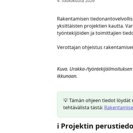
4. toukokuuta 2026
Rakentamisen tiedonantovelvollis
yksittäisten projektien kautta. Va
työntekijöiden ja toimittajien tiedot
Verottajan ohjeistus rakentamise
Kuva. Urakka-/työntekijäilmoituksen
ikkunaan.
💡 Tämän ohjeen tiedot löydät 
tehtävälista tästä: 
Rakentamisen
ℹ️ Projektin perustied