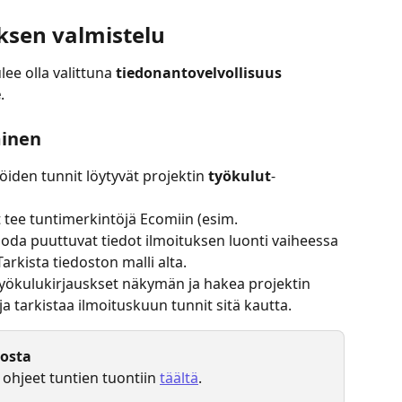
uksen valmistelu
lee olla valittuna 
tiedonantovelvollisuus 
e
.
minen
öiden tunnit löytyvät projektin 
työkulut
-
ät tee tuntimerkintöjä Ecomiin (esim. 
tuoda puuttuvat tiedot ilmoituksen luonti vaiheessa 
Tarkista tiedoston malli alta.
työkulukirjauskset näkymän ja hakea projektin 
a tarkistaa ilmoituskuun tunnit sitä kautta.
tosta
 ohjeet tuntien tuontiin 
täältä
.