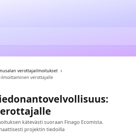
nusalan verottajailmoitukset
ilmoittaminen verottajalle
edonantovelvollisuus:
erottajalle
lmoituksen kätevästi suoraan Finago Ecomista.
aattisesti projektin tiedoilla