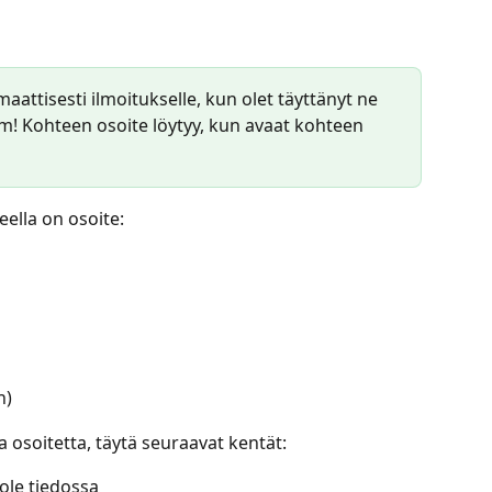
attisesti ilmoitukselle, kun olet täyttänyt ne 
om! Kohteen osoite löytyy, kun avaat kohteen 
eella on osoite:
n)
sta osoitetta, täytä seuraavat kentät:
ole tiedossa