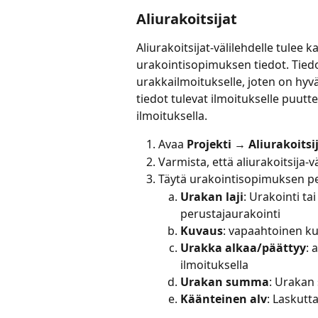
Aliurakoitsijat
Aliurakoitsijat-välilehdelle tulee ka
urakointisopimuksen tiedot. Tiedot
urakkailmoitukselle, joten on hyvä
tiedot tulevat ilmoitukselle puutte
ilmoituksella.
Avaa 
Projekti
 → 
Aliurakoitsi
Varmista, että aliurakoitsija-vä
Täytä urakointisopimuksen pe
Urakan laji
: Urakointi t
perustajaurakointi
Kuvaus
: vapaahtoinen kuv
Urakka alkaa/päättyy
: 
ilmoituksella
Urakan summa
: Uraka
Käänteinen alv
: Laskutta