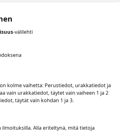
inen
lisuus
-välilehti
 vedoksena
on kolme vaihetta: Perustiedot, urakkatiedot ja 
taa vain urakkatiedot, täytet vain vaiheen 1 ja 2 
tiedot, täytät vain kohdan 1 ja 3.
ilmoituksilla. Alla eriteltynä, mitä tietoja 