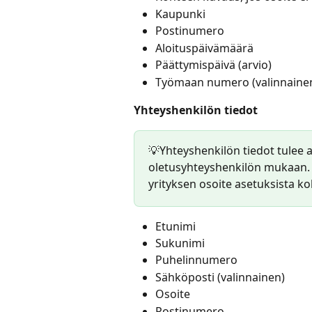
Kaupunki
Postinumero
Aloituspäivämäärä
Päättymispäivä (arvio)
Työmaan numero (valinnaine
Yhteyshenkilön tiedot
💡Yhteyshenkilön tiedot tulee 
oletusyhteyshenkilön mukaan. 
yrityksen osoite asetuksista k
Etunimi
Sukunimi
Puhelinnumero
Sähköposti (valinnainen)
Osoite
Postinumero