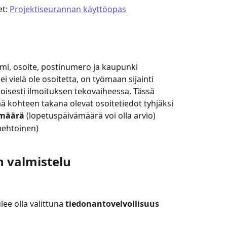
t: 
Projektiseurannan käyttöopas
nimi, osoite, postinumero ja kaupunki
 vielä ole osoitetta, on työmaan sijainti 
isesti ilmoituksen tekovaiheessa. Tässä 
ää kohteen takana olevat osoitetiedot tyhjäksi
ämäärä
 (lopetuspäivämäärä voi olla arvio)
aehtoinen)
n valmistelu
lee olla valittuna 
tiedonantovelvollisuus 