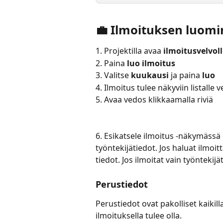
💼 Ilmoituksen luom
1. Projektilla avaa 
ilmoitusvelvol
2. Paina 
luo ilmoitus
3. Valitse 
kuukausi
 ja paina 
luo
4. Ilmoitus tulee näkyviin listalle
5. Avaa vedos klikkaamalla riviä
6. Esikatsele ilmoitus -näkymässä 
työntekijätiedot. Jos haluat ilmoit
tiedot. Jos ilmoitat vain työntekijä
Perustiedot
Perustiedot ovat pakolliset kaikilla 
ilmoituksella tulee olla.