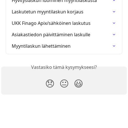
Hyvityslaskun luominen myyntilaskusta
Laskutetun myyntilaskun korjaus
UKK Finago Apix/sähköinen laskutus
Asiakastiedon päivittäminen laskulle
Myyntilaskun lähettäminen
Vastasiko tämä kysymykseesi?
😞
😐
😃