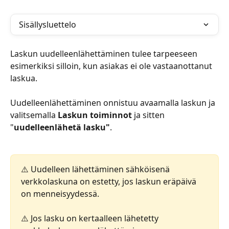
Sisällysluettelo
Laskun uudelleenlähettäminen tulee tarpeeseen 
esimerkiksi silloin, kun asiakas ei ole vastaanottanut 
laskua. 
Uudelleenlähettäminen onnistuu avaamalla laskun ja 
valitsemalla 
Laskun toiminnot
 ja sitten 
"
uudelleenlähetä lasku"
.
⚠️ Uudelleen lähettäminen sähköisenä 
verkkolaskuna on estetty, jos laskun eräpäivä 
on menneisyydessä.
⚠️ Jos lasku on kertaalleen lähetetty 