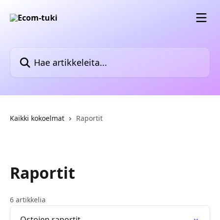
Siirry pääsisältöön
Hae artikkeleita...
Kaikki kokoelmat
Raportit
Raportit
6 artikkelia
Ostojen raportit