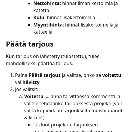
Nettohinta
: hinnat ilman kertoimia ja 
katetta
Kulu
: hinnat lisäkertoimella
Myyntihinta
: hinnat lisäkertoimella ja 
katteella
Päätä tarjous
Kun tarjous on lähetetty (tulostettu), tulee 
mahdolliseksi päättää tarjous.
Paina 
Päätä tarjous
 ja valitse, onko se 
voitettu
vai 
hävitty
Jos valitsit:
Voitettu
 → anna tarvittaessa kommentti ja 
valitse tehdäänkö tarjouksesta projekti (voit 
valita kopioidaan tarjoukselta muistiinpanot 
& liitteet)
Jos luot projektin, tarjouksen 
päättämisen jälkeen siirryt suoraan 