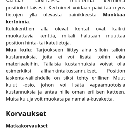
saadaan tarvittaessa muutettua kertoimia
positiokohtaisesti. Kertoimet voidaan päivittää myös
tietojen yllä olevasta painikkeesta
Muokkaa
kertoimia
.
Kulukenttien alla olevat kentät ovat kaikki
muokattavia kenttiä, mikäli halutaan muuttaa
position hinta- tai katetietoja.
Muu kulu
: Tarjoukseen liittyy aina silloin tällöin
kustannuksia, joita ei voi lisätä töihin eikä
materiaaleihin. Tällaisia kustannuksia voivat olla
esimerkiksi alihankintakustannukset. Position
laskenta-välilehdelle on siksi tehty erillinen Muut
kulut -osio, johon voi lisätä vapaamuotoisia
kustannuksia ja antaa niille oman erillisen katteen.
Muita kuluja voit muokata painamalla
-kuvaketta.
Korvaukset
Matkakorvaukset