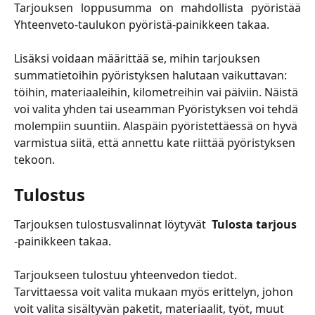
Tarjouksen loppusumma on mahdollista pyöristää
Yhteenveto-taulukon pyöristä-painikkeen takaa.
Lisäksi voidaan määrittää se, mihin tarjouksen 
summatietoihin pyöristyksen halutaan vaikuttavan: 
töihin, materiaaleihin, kilometreihin vai päiviin. Näistä 
voi valita yhden tai useamman Pyöristyksen voi tehdä 
molempiin suuntiin. Alaspäin pyöristettäessä on hyvä 
varmistua siitä, että annettu kate riittää pyöristyksen 
tekoon.
Tulostus 
Tarjouksen tulostusvalinnat löytyvät  
Tulosta tarjous
-painikkeen takaa. 
Tarjoukseen tulostuu yhteenvedon tiedot. 
Tarvittaessa voit valita mukaan myös erittelyn, johon 
voit valita sisältyvän paketit, materiaalit, työt, muut 