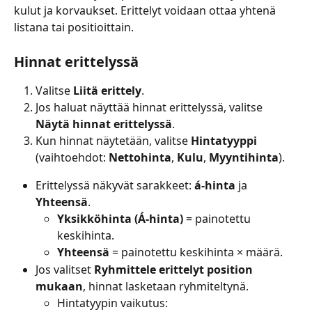
kulut ja korvaukset. Erittelyt voidaan ottaa yhtenä 
listana tai positioittain.
Hinnat erittelyssä
Valitse 
Liitä erittely
.
Jos haluat näyttää hinnat erittelyssä, valitse 
Näytä hinnat erittelyssä
.
Kun hinnat näytetään, valitse 
Hintatyyppi
(vaihtoehdot: 
Nettohinta
, 
Kulu
, 
Myyntihinta
).
Erittelyssä näkyvät sarakkeet: 
á-hinta
 ja 
Yhteensä
.
Yksikköhinta (Á-hinta)
 = painotettu 
keskihinta.
Yhteensä
 = painotettu keskihinta × määrä.
Jos valitset 
Ryhmittele erittelyt position 
mukaan
, hinnat lasketaan ryhmiteltynä.
Hintatyypin vaikutus: