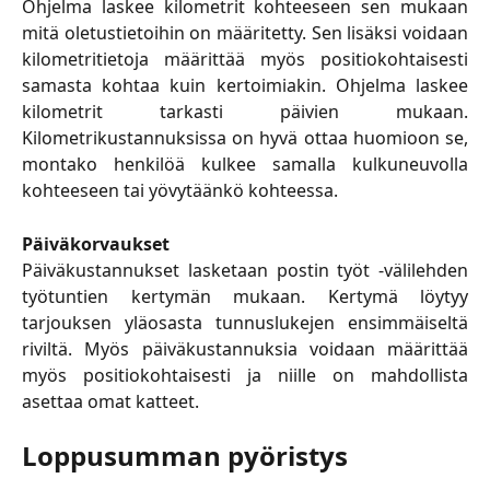
Ohjelma laskee kilometrit kohteeseen sen mukaan
mitä oletustietoihin on määritetty. Sen lisäksi voidaan
kilometritietoja määrittää myös positiokohtaisesti
samasta kohtaa kuin kertoimiakin. Ohjelma laskee
kilometrit tarkasti päivien mukaan.
Kilometrikustannuksissa on hyvä ottaa huomioon se,
montako henkilöä kulkee samalla kulkuneuvolla
kohteeseen tai yövytäänkö kohteessa.
Päiväkorvaukset
Päiväkustannukset lasketaan postin työt -välilehden
työtuntien kertymän mukaan. Kertymä löytyy
tarjouksen yläosasta tunnuslukejen ensimmäiseltä
riviltä. Myös päiväkustannuksia voidaan määrittää
myös positiokohtaisesti ja niille on mahdollista
asettaa omat katteet.
Loppusumman pyöristys