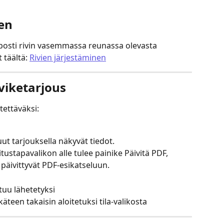
nen
posti rivin vasemmassa reunassa olevasta 
täältä: 
Rivien järjestäminen
viketarjous
tettäväksi:
ut tarjouksella näkyvät tiedot.
ustapavalikon alle tulee painike Päivitä PDF, 
 päivittyvät PDF-esikatseluun.
tuu lähetetyksi
ikäteen takaisin aloitetuksi tila-valikosta