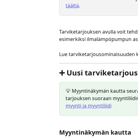
täältä
.
Tarviketarjouksen avulla voit tehdä
esimerkiksi ilmalämpöpumpun as
Lue tarviketarjousominaisuuden k
➕ Uusi tarviketarjous
💡 Myyntinäkymän kautta seura
tarjouksen suoraan myyntiliidin
myynti ja myyntiliidi
Myyntinäkymän kautta