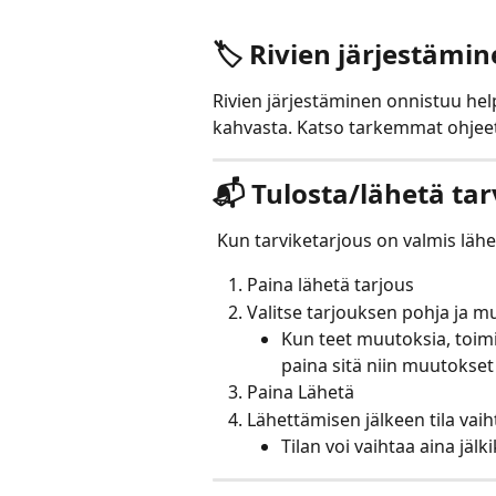
🏷️ Rivien järjestämi
Rivien järjestäminen onnistuu hel
kahvasta. Katso tarkemmat ohjeet 
📬 Tulosta/lähetä tar
 Kun tarviketarjous on valmis lähe
Paina lähetä tarjous
Valitse tarjouksen pohja ja mu
Kun teet muutoksia, toimit
paina sitä niin muutokset
Paina Lähetä
Lähettämisen jälkeen tila vaih
Tilan voi vaihtaa aina jälk