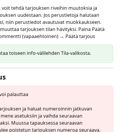
 voit tehdä tarjouksen riveihin muutoksia ja 
jouksen uudestaan. Jos perustietoja halutaan 
ksi, niin perustiedot avautuvat muokkaukseen.
t muuttaa tarjouksen tilan hävityksi. Paina Päätä 
 kommentti (vapaaehtoinen) → Päätä tarjous
htaa toiseen info-välilehden Tila-valikosta.
us
 voi palauttaa
tarjouksen ja haluat numeroinnin jatkuvan 
 mene asetuksiin ja vaihda seuraavan 
eaksi. Muussa tapauksessa seuraavan 
ulee poistetun tarjouksen numeroa seuraava. 