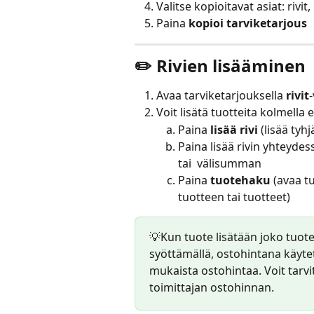
Valitse kopioitavat asiat: rivit,
Paina 
kopioi tarviketarjous
✏️ Rivien lisääminen 
Avaa tarviketarjouksella 
rivit
-
Voit lisätä tuotteita kolmella e
Paina 
lisää rivi
 (lisää tyh
Paina lisää rivin yhteydes
tai  välisumman
Paina 
tuotehaku 
(avaa t
tuotteen tai tuotteet)
💡Kun tuote lisätään joko tuote
syöttämällä, ostohintana käyte
mukaista ostohintaa. Voit tarvi
toimittajan ostohinnan.