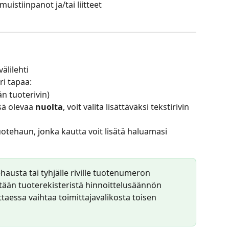
 muistiinpanot ja/tai liitteet
välilehti
ri tapaa:
jän tuoterivin)
sä olevaa 
nuolta
, voit valita lisättäväksi tekstirivin 
uotehaun, jonka kautta voit lisätä haluamasi 
hausta tai tyhjälle riville tuotenumeron 
tään tuoterekisteristä hinnoittelusäännön 
ttaessa vaihtaa toimittajavalikosta toisen 