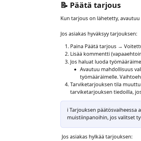
📝 Päätä tarjous
Kun tarjous on lähetetty, avautuu 
Jos asiakas hyväksyy tarjouksen:
Paina Päätä tarjous → Voitett
Lisää kommentti (vapaaehtoin
Jos haluat luoda työmääräimen
Avautuu mahdollisuus valit
työmääräimelle. Vaihtoehdo
Tarviketarjouksen tila muuttu
tarviketarjouksen tiedoilla, jos
ℹ️ Tarjouksen päätösvaiheessa
muistiinpanoihin, jos valitset 
 Jos asiakas hylkää tarjouksen: