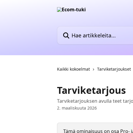
Siirry pääsisältöön
Hae artikkeleita...
Kaikki kokoelmat
Tarviketarjoukset
Tarviketarjous
Tarviketarjouksen avulla teet tarjou
2. maaliskuuta 2026
Tämä ominaisuus on osa Pro- ja