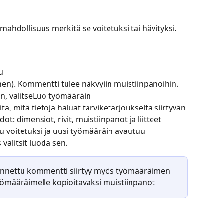
mahdollisuus merkitä se voitetuksi tai hävityksi.
u
en). Kommentti tulee näkvyiin muistiinpanoihin.
, valitse
Luo työmääräin
a, mitä tietoja haluat tarviketarjoukselta siirtyvän 
t: dimensiot, rivit, muistiinpanot ja liitteet
u voitetuksi ja uusi työmääräin avautuu 
 valitsit luoda sen.
 annettu kommentti siirtyy myös työmääräimen 
työmääräimelle kopioitavaksi muistiinpanot