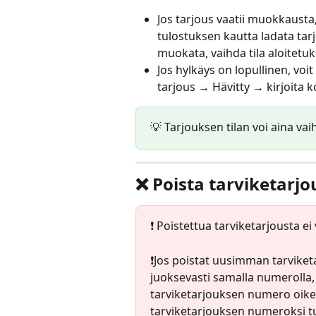
Jos tarjous vaatii muokkausta,
tulostuksen kautta ladata tar
muokata, vaihda tila aloitetu
Jos hylkäys on lopullinen, voi
tarjous → Hävitty → kirjoita
💡 Tarjouksen tilan voi aina vai
❌ Poista tarviketarjo
❗️ Poistettua tarviketarjousta ei
❗️Jos poistat uusimman tarvike
juoksevasti samalla numerolla,
tarviketarjouksen numero oik
tarviketarjouksen numeroksi t