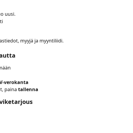
uo uusi.
ti
astiedot, myyjä ja myyntiliidi.
autta
mään
V-verokanta
t, paina 
tallenna
viketarjous