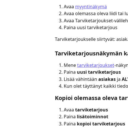
Avaa 
myyntinäkymä
Avaa olemassa oleva liidi tai l
Avaa Tarviketarjoukset-välileh
Paina uusi tarviketarjous
Tarviketarjoukselle siirtyvät: asiak
Tarviketarjousnäkymän k
Mene 
tarviketarjoukset
-näky
Paina 
uusi tarviketarjous
Lisää vähintään 
asiakas
 ja 
AL
Kun olet täyttänyt kaikki tiedo
Kopioi olemassa oleva tar
Avaa 
tarviketarjous
Paina 
lisätoiminnot
Paina 
kopioi tarviketarjous