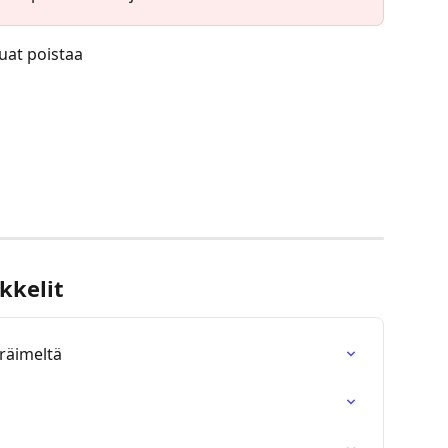
luat poistaa
kkelit
räimeltä