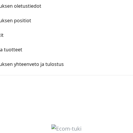
ouksen oletustiedot
uksen positiot
it
ja tuotteet
uksen yhteenveto ja tulostus